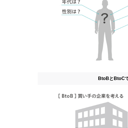
BtoBとBt