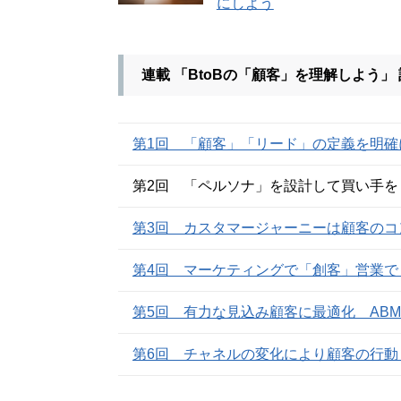
にしよう
連載 「BtoBの「顧客」を理解しよう」
第1回 「顧客」「リード」の定義を明確
第2回 「ペルソナ」を設計して買い手を
第3回 カスタマージャーニーは顧客のコ
第4回 マーケティングで「創客」営業で
第5回 有力な見込み顧客に最適化 AB
第6回 チャネルの変化により顧客の行動