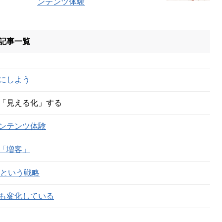
ンテンツ体験
 記事一覧
にしよう
「見える化」する
ンテンツ体験
「増客」
Mという戦略
も変化している