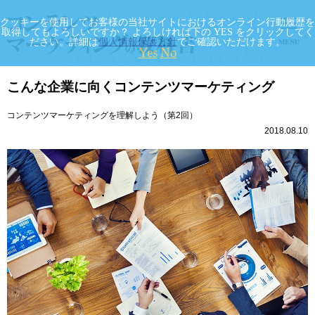
クッキーを使用してお客様の当社サイトにおけるオンライン行動履歴を
取得してもよろしいですか？ よろしければ下の YES をクリックしてく
ださい。詳細は
個人情報保護方針
でご確認いただけます。
MENU
Yes
No
こんな企業に向くコンテンツマーケティング
コンテンツマーケティングを理解しよう（第2回）
2018.08.10