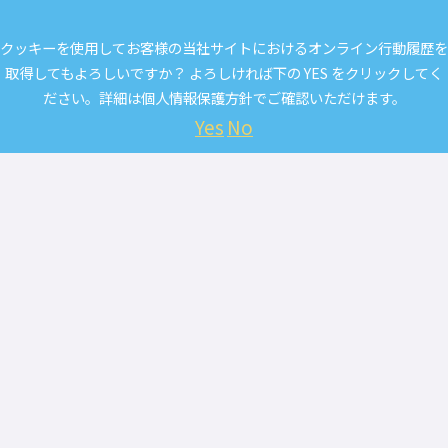
クッキーを使用してお客様の当社サイトにおけるオンライン行動履歴を
取得してもよろしいですか？ よろしければ下の YES をクリックしてく
ださい。詳細は
個人情報保護方針
でご確認いただけます。
Yes
No
NPS
（顧客ロイヤルティ）
89.3
%
ブランド・ジャパン
導入実績