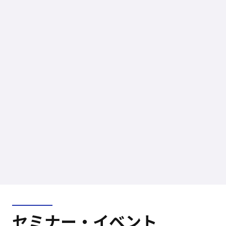
えたかった思いと未来への意思
株式会社
共同印刷株式会社
IT・通信
ブランドクリエイティブ制作
建設・設備・不動産・インフラ
プロジェクト実績
セミナー・イベント