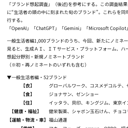
「ブランド想起調査」（後述)を参考にする。この調査結果を
に“生活者の頭の中に刻まれた旬のブランド”。これらを同年
行する。
「OpenAI」「ChatGPT」「Gemini」「Microsoft C
一般生活者編1,000ブランドのうち、今回、新たにノミ
見ると、生成ＡＩ、ＩＴサービス・プラットフォーム、ハ
想起分野別・新規ノミネートブランド
（※初・再ノミネートのいずれも含む）
▼一般生活者編・52ブランド
【衣】
グローバルワーク、コスメデコルテ、
【食】
ジョナサン、ゼンショー
【住】
イッタラ、貝印、キングジム、東京イ
【健康・福祉】
健栄製薬、シャボン玉石けん、チョコ
【運輸・物流・車】
福山通運