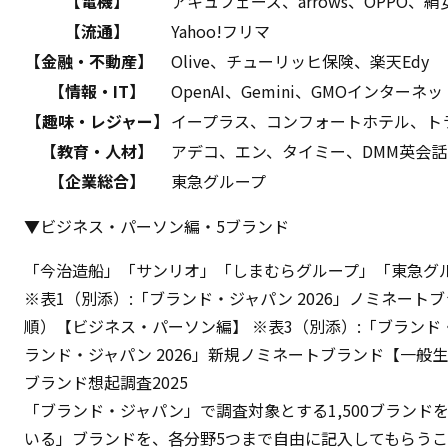
【電機】
アキュフェーズ、arrows、OPPO、絹女
【流通】
Yahoo!フリマ
【金融・不動産】
Olive、チューリッヒ保険、楽天Edy
【情報・IT】
OpenAI、Gemini、GMOインターネッ
【趣味・レジャー】
イープラス、コンフォートホテル、トラベ
【教育・人材】
アデコ、エン、タイミー、DMM英会話
【企業総合】
東急グループ
▼ビジネス・パーソン編・5ブランド
「今治造船」「サンリオ」「しまむらグループ」「東急グルー
※表1（別添）:「ブランド・ジャパン 2026」ノミネー
順）【ビジネス・パーソン編】
※表3（別添）:「ブランド
ランド・ジャパン 2026」新規ノミネートブランド【一般
ブランド想起調査2025
「ブランド・ジャパン」で調査対象とする1,500ブラン
いる」ブランドを、各分野5つまで自由に記入してもらう