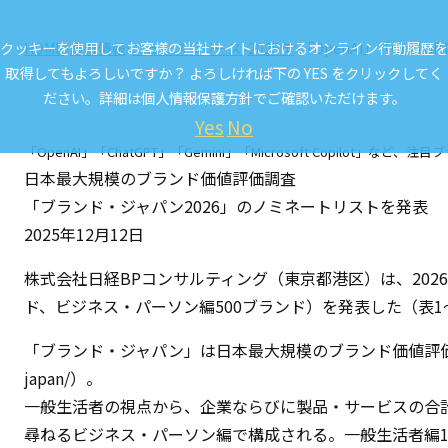
クッキーを使用してお客様の当社サイトにおけるオンライン行動履歴を
HOME
最新情報
ニュースリリース
2025年
「OpenAI」「Chat
取得してもよろしいですか？ よろしければ下の YES をクリックしてく
ださい。詳細は
個人情報保護方針
でご確認いただけます。
Yes
No
「OpenAI」「ChatGPT」「Gemini」「Microsoft Copilot」など
日本最大規模のブランド価値評価調査
「ブランド・ジャパン2026」のノミネートリストを発表
2025年12月12日
株式会社日経BPコンサルティング（東京都港区）は、2026年
ド、ビジネス・パーソン編500ブランド）を発表した（表1
「ブランド・ジャパン」は日本最大規模のブランド価値評価プ
japan/
）。
一般生活者の視点から、企業ならびに製品・サービスの合計
尋ねるビジネス・パーソン編で構成される。一般生活者編1,