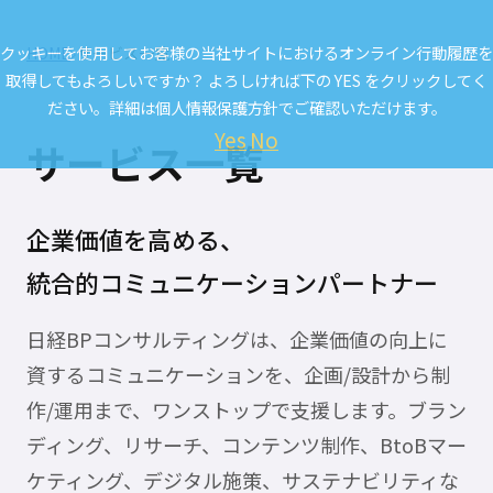
クッキーを使用してお客様の当社サイトにおけるオンライン行動履歴を
HOME
サービス一覧
取得してもよろしいですか？ よろしければ下の YES をクリックしてく
ださい。詳細は
個人情報保護方針
でご確認いただけます。
Yes
No
サービス一覧
企業価値を高める、
統合的コミュニケーションパートナー
日経BPコンサルティングは、企業価値の向上に
資するコミュニケーションを、企画/設計から制
作/運用まで、ワンストップで支援します。ブラン
ディング、リサーチ、コンテンツ制作、BtoBマー
ケティング、デジタル施策、サステナビリティな