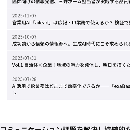
医師向けの情報発信、三井ホーム担当者が実践する品質
2025/11/07
営業用AI「ailead」は広報・IR業務で使えるか？ 検
2025/10/07
成功談から信頼の情報源へ。生成AI時代にこそ求められ
2025/07/31
Vol.1 自治体×企業：地域の魅力を発信し、明日を描
2025/07/28
AI活用でIR業務はどこまで効率化できるか──「exaBa
ト
コミュニケーション課題を
解決し
持続的