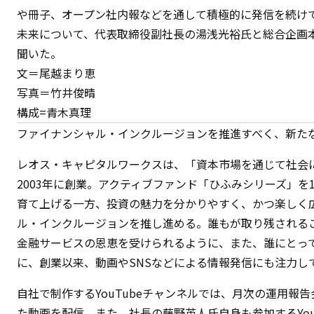
や冊子、オープン社内報などを通して積極的に発信を続け
未来について、代表取締役副社長の湯浅光裕氏と総合企画
聞いた。
文＝尾越まり恵
写真＝竹井俊晴
構成=青木真理
ファイナンシャル・インクルージョンを推進すべく、新た
レオス・キャピタルワークスは、「資本市場を通じて社会
2003年に創業。アクティブファンド「ひふみシリーズ」を
育て上げる一方、投資の魅力を分かりやすく、かつ楽しく
ル・インクルージョンを推し進める。誰もが取り残される
金融サービスの恩恵を受けられるように、また、誰にとっ
に、創業以来、動画やSNSなどによる情報発信にも注力し
自社で制作するYouTubeチャンネルでは、月次の運用報
た動画を配信。また、社長の藤野英人氏自身も参加するYou