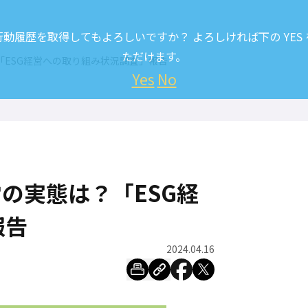
履歴を取得してもよろしいですか？ よろしければ下の YES
ただけます。
「ESG経営への取り組み状況調査」報告
Yes
No
の実態は？「ESG経
報告
2024.04.16