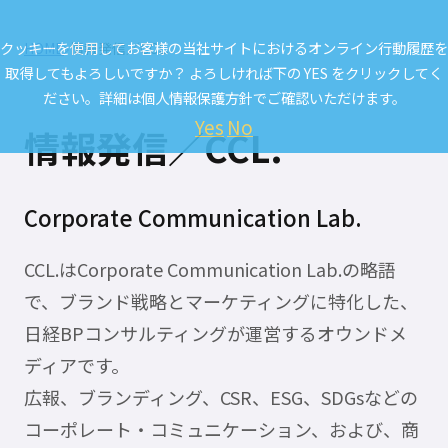
クッキーを使用してお客様の当社サイトにおけるオンライン行動履歴を
HOME
情報発信／CCL.
取得してもよろしいですか？ よろしければ下の YES をクリックしてく
ださい。詳細は
個人情報保護方針
でご確認いただけます。
Yes
No
情報発信／CCL.
Corporate Communication Lab.
CCL.はCorporate Communication Lab.の略語
で、ブランド戦略とマーケティングに特化した、
日経BPコンサルティングが運営するオウンドメ
ディアです。
広報、ブランディング、CSR、ESG、SDGsなどの
コーポレート・コミュニケーション、および、商