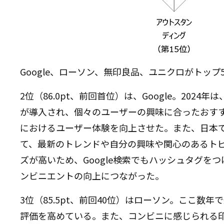
37
47
KFC ケンタッキーフライドチキン
37
15
ドン・キホーテ
37
31
USJ ユニバーサル・スタジオ・ジャパン
40
35
Asahi アサヒ飲料
40
104
餃子の王将
42
22
キユーピー
Google、ローソン、無印良品、ユニクロがトップ
42
11
Panasonic パナソニック
42
71
FamilyMart ファミリーマート
2位（86.0pt、前回首位）は、Google。202
45
28
7-ELEVEn セブン-イレブン
が導入され、個々のユーザーの興味に合ったおす
46
9
Apple アップル
におけるユーザー体験を向上させた。また、日本
47
62
Saizeriya サイゼリヤ
て、最新のトレンドや自分の興味や関心のあるト
47
27
ヤマト運輸
ズが高いため、Google検索でもハッシュタグを
49
55
CALPIS カルピス
50
43
CHÂTERAISÉ シャトレーゼ
ンビニエントの向上につながった。
50
37
STARBUCKS スターバックス コーヒー
52
99
ガリガリ君
3位（85.5pt、前回40位）はローソン。ここ数
52
32
楽天市場
評価を高めている。また、コンビニに感じられる
54
51
STUDIO GHIBLI スタジオジブリ