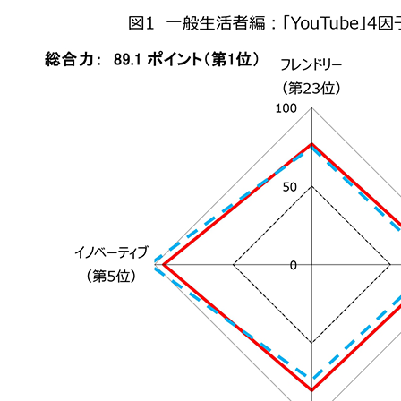
20
75
House ハウス食品
21
66
AEON イオン
22
30
丸亀製麺
23
41
KAGOME カゴメ
24
19
MORINAGA 森永製菓
25
6
SUNTORY サントリー
26
24
Microsoft マイクロソフト
26
33
McDonald's マクドナルド
28
44
AEON MALL イオンモール
28
12
Disney ディズニー
28
96
mizkan ミツカン
28
20
meiji 明治
32
47
MOS BURGER モスバーガー
33
55
Mister Donut ミスタードーナツ
34
68
亀田製菓
34
25
KIRIN キリンビール
36
83
ITO EN 伊藤園