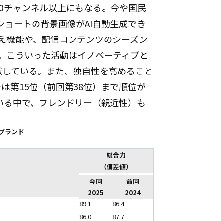
000チャンネル以上にもなる。今や国民
eショートの背景画像がAI自動生成でき
吹き替え機能や、配信コンテンツのシーズン
。こういった活動はイノベーティブと
献している。また、独自性を高めること
は第15位（前回第38位）まで順位が
ている中で、フレンドリー（親近性）も
0ブランド
総合力
（偏差値）
今回
前回
2025
2024
89.1
86.4
86.0
87.7