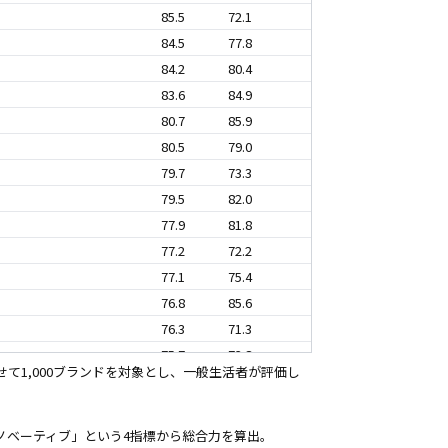
85.5
72.1
84.5
77.8
84.2
80.4
83.6
84.9
80.7
85.9
80.5
79.0
79.7
73.3
79.5
82.0
77.9
81.8
77.2
72.2
77.1
75.4
76.8
85.6
76.3
71.3
75.7
72.8
て1,000ブランドを対象とし、一般生活者が評価し
75.6
72.3
74.7
74.9
74.3
77.0
ノベーティブ」という4指標から総合力を算出。