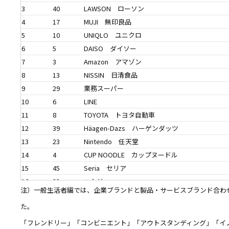
3
40
LAWSON ローソン
4
17
MUJI 無印良品
5
10
UNIQLO ユニクロ
6
5
DAISO ダイソー
7
3
Amazon アマゾン
8
13
NISSIN 日清食品
9
29
業務スーパー
10
6
LINE
11
8
TOYOTA トヨタ自動車
12
39
Häagen-Dazs ハーゲンダッツ
13
23
Nintendo 任天堂
14
4
CUP NOODLE カップヌードル
15
45
Seria セリア
16
33
ニトリ
注）一般生活者編では、企業ブランドと製品・サービスブランド合わせ
17
37
iPhone
た。
18
25
山崎製パン
19
18
Calbee カルビー
「フレンドリー」「コンビニエント」「アウトスタンディング」「イ