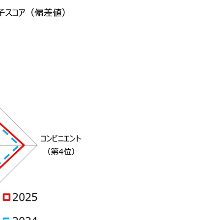
74.2
67.2
74.1
68.1
74.0
73.2
73.8
71.9
73.6
76.9
73.5
82.0
73.3
75.1
73.3
72.8
73.1
71.4
73.1
79.1
73.1
64.9
73.1
76.3
72.9
71.1
72.7
70.6
72.5
67.8
72.5
74.9
72.4
66.0