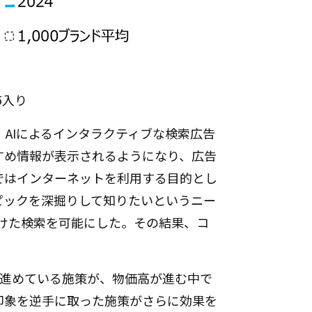
72.2
71.1
72.2
78.4
72.2
73.1
71.7
72.5
71.7
64.3
71.6
75.6
5入り
71.6
79.7
71.6
67.6
4年は、AIによるインタラクティブな検索広告
71.5
74.7
すめ情報が表示されるようになり、広告
71.4
80.5
ではインターネットを利用する目的とし
71.3
68.5
ピックを深掘りして知りたいというニー
71.3
74.8
つけた検索を可能にした。その結果、コ
71.1
70.6
70.2
71.6
70.2
72.3
70.1
64.7
年で進めている施策が、物価高が進む中で
70.1
73.0
印象を逆手に取った施策がさらに効果を
70.0
70.8