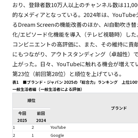
おり、登録者数10万人以上のチャンネル数は11,
的なメディアとなっている。2024年は、YouTub
るDream Screenの機能改善のほか、AI自動
化/エピソード化機能を導入（テレビ視聴時）した
コンビニエントの高評価に、また、その維持に貢
にもつながり、アウトスタンディング（卓越性）で
上がった。日々、YouTubeに触れる機会が増え
第23位（前回第28位）と順位を上げている。
表1 ■ブランド・ジャパン 2025の「総合力」ランキング 上位10
一般生活者編（一般生活者による評価）
順位
ブランド
今回
前回
2025
2024
1
2
YouTube
2
1
Google