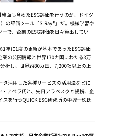
財務面も含めたESG評価を行うのが、ドイツ
ベスク）の評価ツール「S-Ray®」だ。機械学習や
ーで、企業のESG評価を日々算出してい
よる1年に1度の更新が基本であったESG評価
業の公開情報と世界170カ国にわたる3万
分析し、世界約80カ国、7,200社以上の上
がデータ活用した各種サービスの活用法などに
ン・アベラ氏と、先日アラベスクと提携、企
イスを行うQUICK ESG研究所の中塚一徳氏
んですが、日本企業が現状でS-Ray®の評