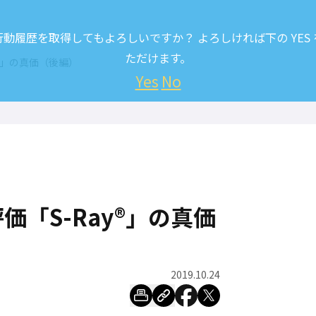
履歴を取得してもよろしいですか？ よろしければ下の YES
ただけます。
y®」の真価（後編）
Yes
No
価「S-Ray®」の真価
2019.10.24