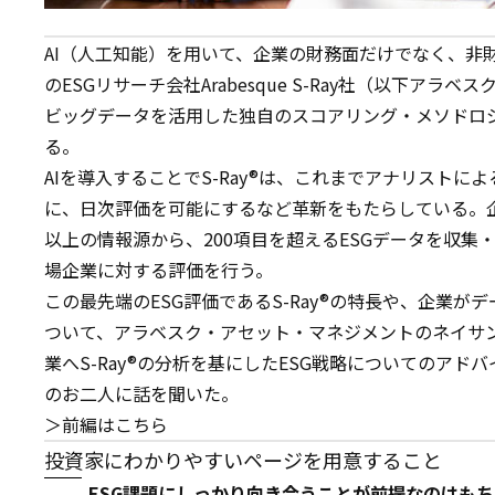
AI（人工知能）を用いて、企業の財務面だけでなく、非
のESGリサーチ会社Arabesque S-Ray社（以下アラ
ビッグデータを活用した独自のスコアリング・メソドロジ
る。
AIを導入することでS-Ray®は、これまでアナリストに
に、日次評価を可能にするなど革新をもたらしている。企
以上の情報源から、200項目を超えるESGデータを収集・
場企業に対する評価を行う。
この最先端のESG評価であるS-Ray®の特長や、企業
ついて、アラベスク・アセット・マネジメントのネイサ
業へS-Ray®の分析を基にしたESG戦略についてのアドバ
のお二人に話を聞いた。
＞前編はこちら
投資家にわかりやすいページを用意すること
ESG課題にしっかり向き合うことが前提なのはもちろ