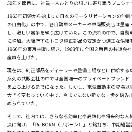
50年を節目に、社員一人ひとりの想いに寄り添うプロジェ
1965年初頭から始まった日本のモータリゼーションの伸展や
の自由化」の中で、各自動車メーカーや車両販売店は量産
し、激しい競争を繰り広げていた。この流れの中で、自動
に増加。大阪府下のトヨタ純正部品の安定かつ適正な供給
1966年の東京共販に続き、1968年に全国２番目の共販会
産声を上げた。
現在は、純正部品をディーラーや整備工場などに供給する
系列の共販会社の中では全国唯一のプライベートブランド「
を立ち上げるまでになった。しかし、電気自動車の登場以
大きく変わっていく中で、今までにない新たな一歩を踏み
められていた。
そこで、社内では、さらなる効率化や高齢化や将来的な人
決に向け、「Re BORN（リボーン）」と銘打ち、中期経