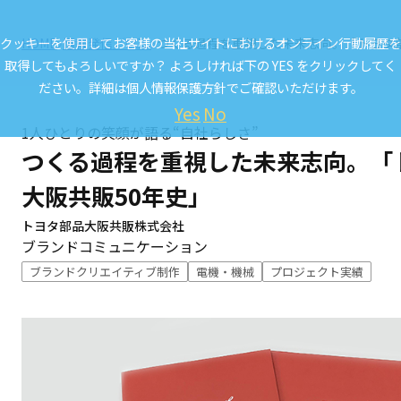
クッキーを使用してお客様の当社サイトにおけるオンライン行動履歴を
HOME
情報発信／CCL.
つくる過程を重視した未来志向。「トヨタ部
取得してもよろしいですか？ よろしければ下の YES をクリックしてく
ださい。詳細は
個人情報保護方針
でご確認いただけます。
Yes
No
1人ひとりの笑顔が語る“自社らしさ”
つくる過程を重視した未来志向。「
大阪共販50年史」
トヨタ部品大阪共販株式会社
ブランドコミュニケーション
ブランドクリエイティブ制作
電機・機械
プロジェクト実績