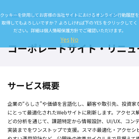
クッキーを使用してお客様の当社サイトにおけるオンライン行動履歴を
HOME
サービス一覧
デジタルメディア＆Webサイト制作
コーポレ
取得してもよろしいですか？ よろしければ下の YES をクリックしてく
ださい。詳細は
個人情報保護方針
でご確認いただけます。
Yes
No
コーポレートサイト・リニュ
サービス概要
企業の“らしさ”や価値を言語化し、顧客や取引先、投資家
にとって最適化されたWebサイトに刷新します。アクセス
どの分析を通じて、課題特定から情報設計、UI/UX、コン
実装までをワンストップで支援。スマホ最適化・アクセシ
やすい運用設計など、公開後の改善サイクルまで見据えて