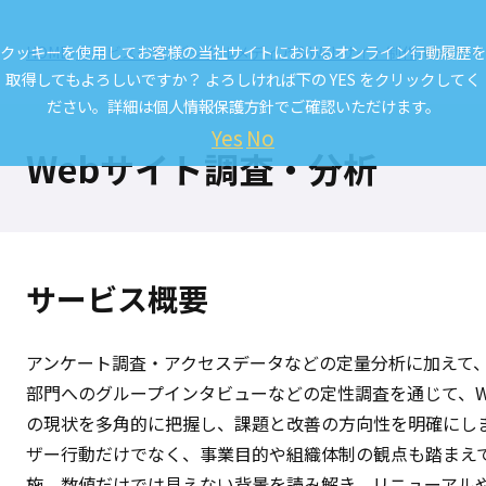
クッキーを使用してお客様の当社サイトにおけるオンライン行動履歴を
HOME
サービス一覧
デジタルメディア＆Webサイト制作
Webサ
取得してもよろしいですか？ よろしければ下の YES をクリックしてく
ださい。詳細は
個人情報保護方針
でご確認いただけます。
Yes
No
Webサイト調査・分析
サービス概要
アンケート調査・アクセスデータなどの定量分析に加えて
部門へのグループインタビューなどの定性調査を通じて、W
の現状を多角的に把握し、課題と改善の方向性を明確にし
ザー行動だけでなく、事業目的や組織体制の観点も踏まえ
施。数値だけでは見えない背景を読み解き、リニューアル