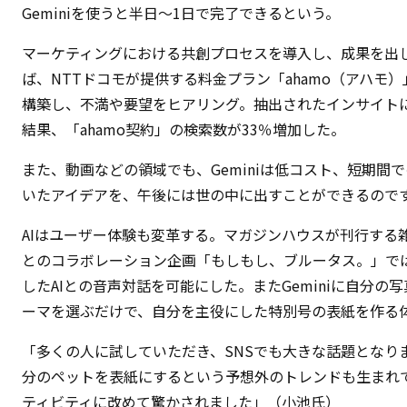
Geminiを使うと半日～1日で完了できるという。
マーケティングにおける共創プロセスを導入し、成果を出
ば、NTTドコモが提供する料金プラン「ahamo（アハモ）
構築し、不満や要望をヒアリング。抽出されたインサイトに基
結果、「ahamo契約」の検索数が33％増加した。
また、動画などの領域でも、Geminiは低コスト、短期間
いたアイデアを、午後には世の中に出すことができるので
AIはユーザー体験も変革する。マガジンハウスが刊行する雑
とのコラボレーション企画「もしもし、ブルータス。」では、
したAIとの音声対話を可能にした。またGeminiに自分
ーマを選ぶだけで、自分を主役にした特別号の表紙を作る
「多くの人に試していただき、SNSでも大きな話題となり
分のペットを表紙にするという予想外のトレンドも生まれ
ティビティに改めて驚かされました」（小池氏）