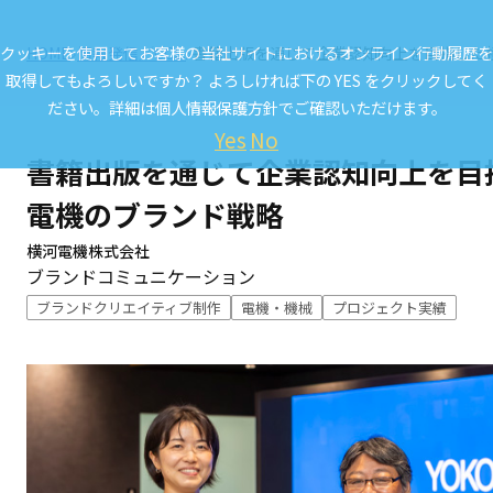
クッキーを使用してお客様の当社サイトにおけるオンライン行動履歴を
HOME
情報発信／CCL.
書籍出版を通じて企業認知向上を目指した
取得してもよろしいですか？ よろしければ下の YES をクリックしてく
ださい。詳細は
個人情報保護方針
でご確認いただけます。
Yes
No
書籍出版を通じて企業認知向上を目
電機のブランド戦略
横河電機株式会社
ブランドコミュニケーション
ブランドクリエイティブ制作
電機・機械
プロジェクト実績