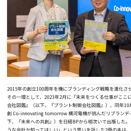
2015年の創立100周年を機にブランディング戦略を進化
その一環として、2023年2月に『未来をつくる仕事がここ
会社図鑑』（以下、『プラント制御会社図鑑』）、同年10
創 Co-innovating tomorrow 横河電機が挑んだリブ
下、『未来への共創』）を日経BPから相次いで出版した。
うな会社か知ってほしい」という思いを託した2冊の本は