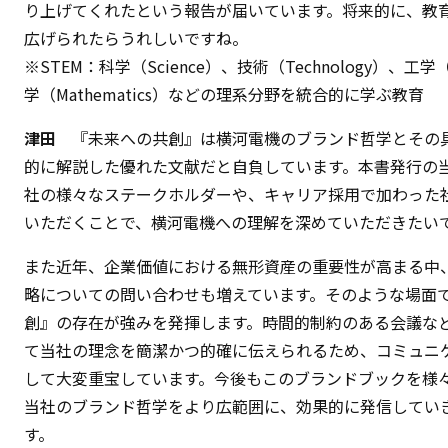
り上げてくれたという報告が届いています。将来的に、教
広げられたらうれしいですね。
※STEM：科学（Science）、技術（Technology）、工学（E
学（Mathematics）などの理系分野を統合的に学ぶ教育
津田
『未来への共創』は横河電機のブランド哲学とその
的に解説した優れた文献だと自負しています。本書発行の
社の様々なステークホルダーや、キャリア採用で加わった
いただくことで、横河電機への理解を深めていただきたい
また近年、企業価値における無形資産の重要性が高まる中
略についての問い合わせも増えています。そのような場面
創』の存在が強みを発揮します。時間的制約のある会議な
て当社の理念を簡潔かつ的確に伝えられるため、コミュニ
して大変重宝しています。今後もこのブランドブックを様
当社のブランド哲学をより広範囲に、効果的に発信してい
す。