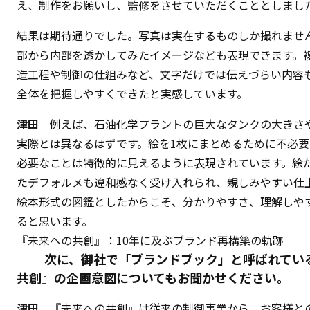
え、制作をお願いし、監修をさせていただくこととしまし
結果は期待通りでした。写真は実在するものしか撮れませ
部から内部を透かしてみたイメージなども表現できます。
造工程や制御の仕組みなど、文字だけでは伝えづらい内容
全体を把握しやすくできたと実感しています。
津田
例えば、石油化学プラントの巨大なタンクの大きさ
実際とは異なるはずです。絵を1枚にまとめるために不必
必要なことは特徴的に見えるように表現されています。絵
たデフォルメも違和感なく受け入れられ、親しみやすい仕
絵本形式の図鑑としたからこそ、分かりやすさ、理解しや
ると思います。
『未来への共創』：10年に及ぶブランド再構築の軌跡
次に、御社で「ブランドブック」と呼ばれてい
共創』の企画意図についてもお聞かせください。
津田
『未来への共創』は従来の制御事業から、お客様と