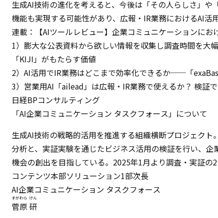
生成AI技術の進化を考えると、今後は「その人らしさ」や
機能も実現する可能性があり、広報・IR業務におけるAI
連載：【AIツールレビュー】企業コミュニケーションにおけ
1）
膨大な公表資料から欲しい情報を収集し調査時間を大
「KIJI」がもたらす価値
2）
AI活用でIR業務はどこまで効率化できるか──「exaBa
3）営業用AI「ailead」は広報・IR業務で使えるか？ 
日経BPコンサルティング
「AI企業コミュニケーション タスクフォース」について
生成AI技術の戦略的活用を推進する組織横断プロジェクト。
分析と、実証実験を通じたビジネス活用の検証を行い、企
機会の創出を目指している。2025年1月より調査・実証の
コンテンツ本部ソリューション1部次長
AI企業コミュニケーション タスクフォース
すがわら
けん
菅原
研