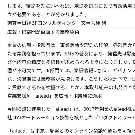
します。結論を先に述べれば、用途を選ぶことで有効活用
ウが必要であることが分かりました。
調査＝日経BPコンサルティング 文＝菅原 研
広報・IR部門が直面する業務負荷
企業の広報・IR部門は、事業活動や理念の理解、各部門か
たる業務を担っています。SNSの普及により、発信先は顧
発信内容の精度と多様性が求められるようになりました。
信が不可欠です。IR部門では、業績情報に加え、ガバナン
れ、決算期には業務量が急増します。こうした状況下で、生
に貢献できるかを検証することが、本取り組みの出発点と
営業支援AI「ailead」を広報・IR業務に適用
今回検証に使用した「ailead」は、2017年創業のaile
社はAIオートメーション技術を核としたプロダクトとサー
「ailead」は本来、顧客とのオンライン商談や通話を可