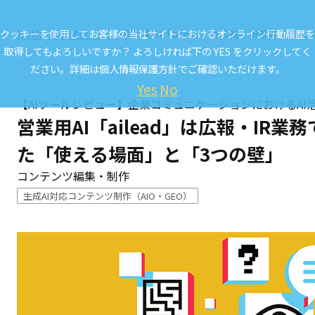
クッキーを使用してお客様の当社サイトにおけるオンライン行動履歴を
HOME
情報発信／CCL.
営業用AI「ailead」は広報・IR業務で
取得してもよろしいですか？ よろしければ下の YES をクリックしてく
ださい。詳細は
個人情報保護方針
でご確認いただけます。
Yes
No
【AIツールレビュー】企業コミュニケーションにおけるAI
営業用AI「ailead」は広報・IR
た「使える場面」と「3つの壁」
コンテンツ編集・制作
生成AI対応コンテンツ制作（AIO・GEO）