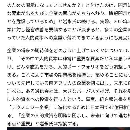
のための開示になっていませんか？」と付けたのは、開示
な要素が出るたびに企業の関心がそちらへ移り、情報開示
とを危惧しているため」と岩永氏は続ける。実際、2023年
業に対し経営改善を要請することが決まると、多くの企業
っていた人的資本への意識が薄れてきているようにも見受
企業の将来の期待値をどのように上げていくかについては
り、「その中で人的資本は非常に重要な要素だと私は思う
け、どんな施策を打ち、人的ポートフォリオをどう調整し
ある。これにより市場の期待感を維持し、高めることにも
ついて先行している南アフリカの企業を例に出し、未来に
述べた。ある通信会社は、大きなパーパスを掲げ、それを
に人的資本への投資を行ったという。事実、統合報告書を読
「テクノロジー企業」に進化するために日本円で47億円相
る。「企業の人的投資を明確に開示し、未来に向けて進む
る点が重要」と岩永氏は指摘する。