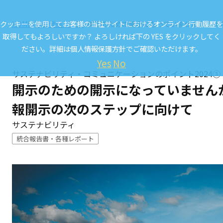
クッキーを使用してお客様の当社サイトにおけるオンライン行動履歴を
HOME
情報発信／CCL.
開示のための開示になっていませんか？――
取得してもよろしいですか？ よろしければ下の YES をクリックしてく
ださい。詳細は
個人情報保護方針
でご確認いただけます。
Yes
No
サステナビリティ・コミュニケーションのポイント2024③
開示のための開示になっていませんか
報開示の次のステップに向けて
サステナビリティ
統合報告書・各種レポート