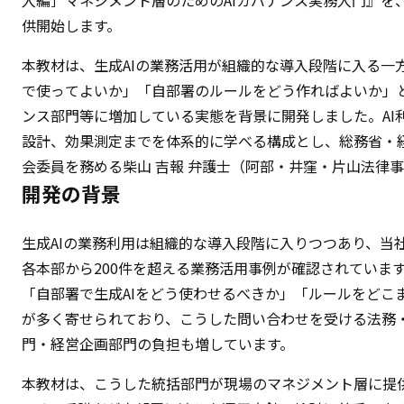
入編］マネジメント層のためのAIガバナンス実務入門』を、
供開始します。
本教材は、生成AIの業務活用が組織的な導入段階に入る一
で使ってよいか」「自部署のルールをどう作ればよいか」
ンス部門等に増加している実態を背景に開発しました。AI
設計、効果測定までを体系的に学べる構成とし、総務省・経
会委員を務める柴山 吉報 弁護士（阿部・井窪・片山法律
開発の背景
生成AIの業務利用は組織的な導入段階に入りつつあり、当
各本部から200件を超える業務活用事例が確認されていま
「自部署で生成AIをどう使わせるべきか」「ルールをどこ
が多く寄せられており、こうした問い合わせを受ける法務
門・経営企画部門の負担も増しています。
本教材は、こうした統括部門が現場のマネジメント層に提