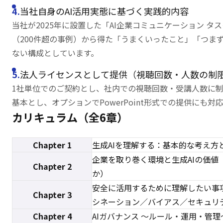
当社自身のAI活用実態に基づく実践的内容
当社が2025年に設置した「AI企業コミュニケーション タ
（200件超の事例）から得た「うまくいったこと」「つま
ない構成としています。
法人ライセンスとして提供（視聴回数・人数の制
1社単位でのご契約とし、社内での視聴回数・受講人数に制
基本とし、オプションでPowerPoint形式での提供にも対
カリキュラム（全6章）
Chapter 1
生成AIを理解する：基本的な考え方
企業を取り巻く環境と生成AIの価値（
Chapter 2
か）
安全に活用するために理解したい事
Chapter 3
シネーション／バイアス／セキュリ
Chapter 4
AIガバナンス ～ルール・運用・管理