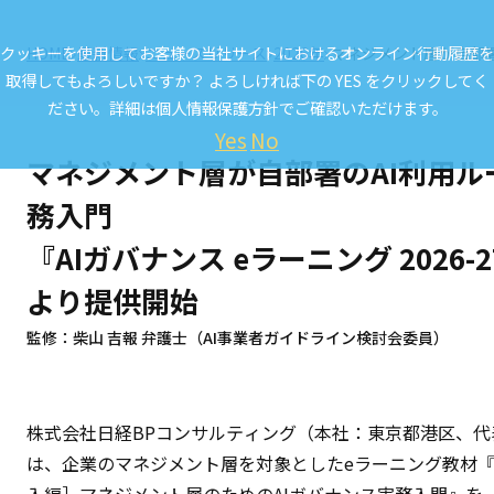
クッキーを使用してお客様の当社サイトにおけるオンライン行動履歴を
HOME
最新情報
ニュースリリース
2026年
マネジメント層が自部署の
取得してもよろしいですか？ よろしければ下の YES をクリックしてく
ださい。詳細は
個人情報保護方針
でご確認いただけます。
Yes
No
マネジメント層が自部署のAI利用
務入門
『AIガバナンス eラーニング 2026
より提供開始
監修：柴山 吉報 弁護士（AI事業者ガイドライン検討会委員）
株式会社日経BPコンサルティング（本社：東京都港区、代
は、企業のマネジメント層を対象としたeラーニング教材『AIガ