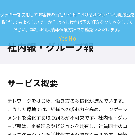
クッキーを使用してお客様の当社サイトにおけるオンライン行動履歴を
HOME
サービス一覧
コンテンツ編集・制作
社内報・グループ報
取得してもよろしいですか？ よろしければ下の YES をクリックしてく
ださい。詳細は
個人情報保護方針
でご確認いただけます。
Yes
No
社内報・グループ報
サービス概要
テレワークをはじめ、働き方の多様化が進んでいます。
こうした環境では、組織への求心力を高め、エンゲージ
メントを強化する取り組みが不可欠です。社内報・グル
ープ報は、企業理念やビジョンを共有し、社員同士のコ
ミュニケーションを活性化する有効なツールです。
日経