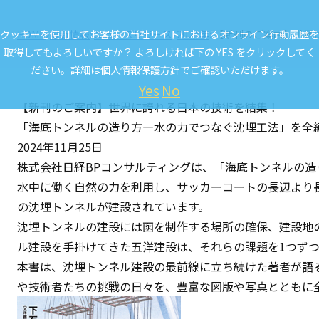
クッキーを使用してお客様の当社サイトにおけるオンライン行動履歴を
HOME
最新情報
ニュースリリース
2024年
【新刊のご案内】世界
取得してもよろしいですか？ よろしければ下の YES をクリックしてく
ださい。詳細は
個人情報保護方針
でご確認いただけます。
Yes
No
【新刊のご案内】世界に誇れる日本の技術を結集！
「海底トンネルの造り方―水の力でつなぐ沈埋工法」を全
2024年11月25日
株式会社日経BPコンサルティングは、「海底トンネルの造り
水中に働く自然の力を利用し、サッカーコートの長辺より
の沈埋トンネルが建設されています。
沈埋トンネルの建設には函を制作する場所の確保、建設地
ル建設を手掛けてきた五洋建設は、それらの課題を1つず
本書は、沈埋トンネル建設の最前線に立ち続けた著者が語
や技術者たちの挑戦の日々を、豊富な図版や写真とともに