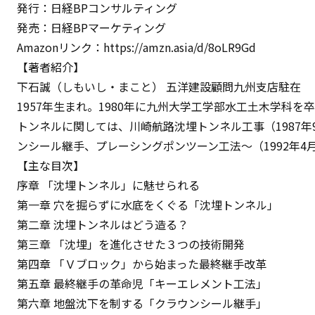
発行：日経BPコンサルティング
発売：日経BPマーケティング
Amazonリンク：
https://amzn.asia/d/8oLR9Gd
【著者紹介】
下⽯誠（しもいし・まこと） 五洋建設顧問九州⽀店駐在
1957年⽣まれ。1980年に九州⼤学⼯学部⽔⼯⼟⽊学
トンネルに関しては、川崎航路沈埋トンネル⼯事（1987年
ンシール継⼿、プレーシングポンツーン⼯法〜（1992年4⽉
【主な目次】
序章 「沈埋トンネル」に魅せられる
第⼀章 ⽳を掘らずに⽔底をくぐる「沈埋トンネル」
第⼆章 沈埋トンネルはどう造る？
第三章 「沈埋」を進化させた３つの技術開発
第四章 「Ｖブロック」から始まった最終継⼿改⾰
第五章 最終継⼿の⾰命児「キーエレメント⼯法」
第六章 地盤沈下を制する「クラウンシール継⼿」