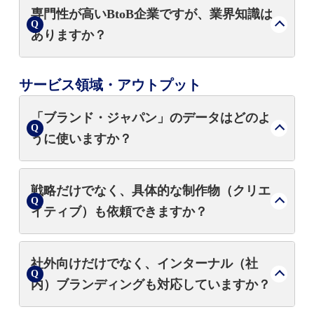
単なる「枠の販売」や「制作請負」ではな
専門性が高いBtoB企業ですが、業界知識は
く、データに基づく**「課題の発見」から入
ありますか？
り、経営課題に直結する「解決策の実装」**
までをワンストップで担う点が異なります。
はい。日経BPは製造・IT・建設・医療など幅
サービス領域・アウトプット
広い専門メディアを有しており、その知見を
活用して業界特有の文脈や技術を深く理解し
「ブランド・ジャパン」のデータはどのよ
た支援が可能です。
うに使いますか？
ブランドの健康診断として活用します。競合
戦略だけでなく、具体的な制作物（クリエ
他社との偏差値比較や経年変化を可視化し、
イティブ）も依頼できますか？
戦略立案の根拠やKPI（成果指標）として用
います。
可能です。コーポレートサイト、ブランドム
社外向けだけでなく、インターナル（社
ービー、統合報告書、オウンドメディアな
内）ブランディングも対応していますか？
ど、戦略に基づいたあらゆるクリエイティブ
制作を実装します。