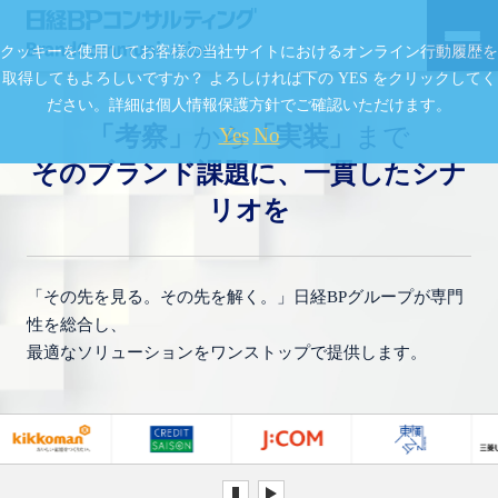
クッキーを使用してお客様の当社サイトにおけるオンライン行動履歴を
取得してもよろしいですか？ よろしければ下の YES をクリックしてく
ださい。詳細は
個人情報保護方針
でご確認いただけます。
「考察」
から
「実装」
まで
Yes
No
そのブランド課題に、
一貫したシナ
リオを
「その先を見る。その先を解く。」日経BPグループが専門
性を総合し、
最適なソリューションをワンストップで提供します。