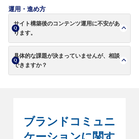
はい。パーパスの策定から浸透、周年事業、
運用・進め方
社内報の制作など、社員エンゲージメントを
高める施策も包括的に支援します。
サイト構築後のコンテンツ運用に不安があ
ります。
日経BPの**記事コンテンツ連携（RSS配信な
具体的な課題が決まっていませんが、相談
ど）**や、取材・ライティング支援により、
できますか？
運用負荷を下げつつ質の高い情報発信を継続
する仕組みを提供します。
もちろんです。「ブランド・ジャパン」のデ
ータを用いた**現状分析（診断）**からスタ
ートし、解決すべき課題の特定から伴走しま
す。